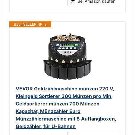
Bei Amazon kaufen
BESTSELLER NR. 3
VEVOR Geldzählmaschine münzen 220 V,
Kleingeld Sortierer 300 Münzen pro Min,
Geldsortierer münzen 700 Münzen
Kapazität, Münzzähler Euro
Münzzählermaschine mit 8 Auffangboxen,
Geldzähler, für U-Bahnen