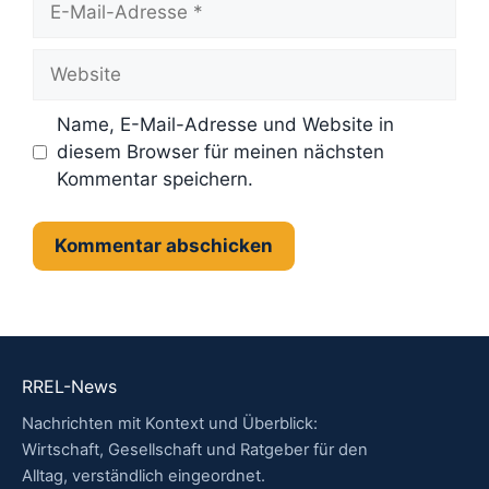
Mail-
Adresse
Website
Name, E-Mail-Adresse und Website in
diesem Browser für meinen nächsten
Kommentar speichern.
RREL-News
Nachrichten mit Kontext und Überblick:
Wirtschaft, Gesellschaft und Ratgeber für den
Alltag, verständlich eingeordnet.